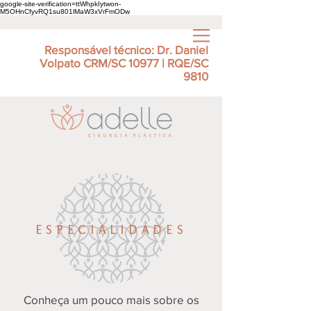
google-site-verification=ttWhpkIytwon-
M5OHnCfyvRQ1su801lMaW3xVrFmODw
Responsável técnico:
Dr. Daniel
Volpato
CRM/SC 10977 | RQE/SC
9810​
ESPECIALIDADES
Conheça um pouco mais sobre os