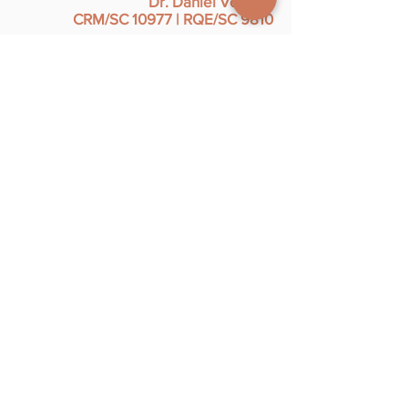
Dr. Daniel Volpato
CRM/SC 10977 | RQE/SC 9810​
Telefone:
(48) 3307 2001
Nosso material tem caráter meramente
informativo e não deve ser utilizado para
realizar autodiagnóstico, autotratamento, ou
automedicação. Em caso de dúvidas,
consulte o seu médico.