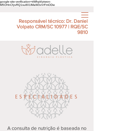
google-site-verification=ttWhpkIytwon-
M5OHnCfyvRQ1su801lMaW3xVrFmODw
Responsável técnico:
Dr. Daniel
Volpato
CRM/SC 10977 | RQE/SC
9810​
ESPECIALIDADES
A consulta de nutrição é baseada no